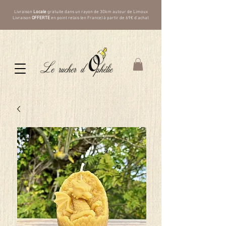
Livraison
Locale
gratuite dans un rayon de 30km autour de Limoux
Livraison
OFFERTE
en point relais (en France) à partir de 69€ d'achat