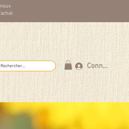
imoux
'achat
Connexion