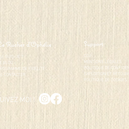
Support
Le Rucher d'Ophélie
CGV
UI SUIS-JE ?
MENTIONS LÉGALES
E BLOG
POLITIQUE DE CONFIDE
ROGRAMME DE FIDÉLITÉ
EXPÉDITION ET RETOUR
E CONTACTER
POLITIQUE DE COOKIES
UIVEZ MOI !