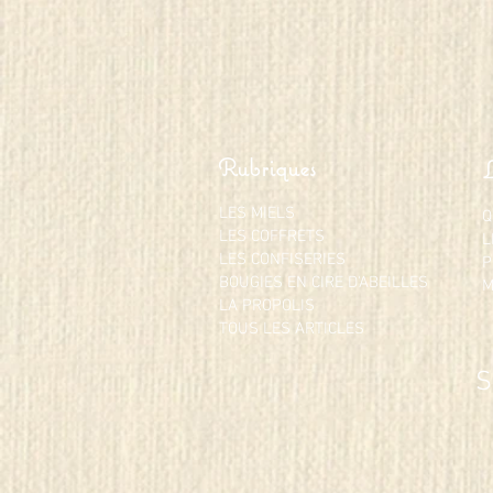
Rubriques
LES MIELS
Q
LES COFFRETS
L
LES CONFISERIES
P
BOUGIES EN CIRE D'ABEILLES
M
LA PROPOLIS
TOUS LES ARTICLES
S