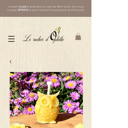
Livraison
Locale
gratuite dans un rayon de 30km autour de Limoux
Livraison
OFFERTE
en point relais (en France) à partir de 69€ d'achat