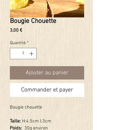
Bougie Chouette
Prix
3,00 €
Quantité
*
Ajouter au panier
Commander et payer
Bougie chouette
Taille:
H:4.5cm l:3cm
Poids:
30g environ