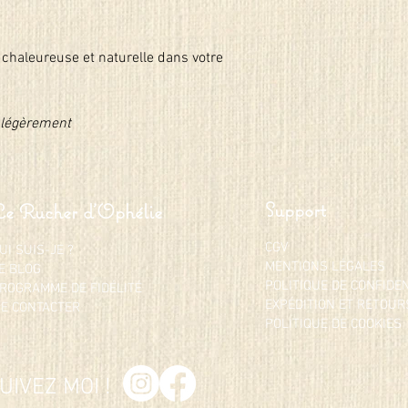
chaleureuse et naturelle dans votre
r légèrement
Support
Le Rucher d'Ophélie
CGV
UI SUIS-JE ?
MENTIONS LÉGALES
E BLOG
POLITIQUE DE CONFIDE
ROGRAMME DE FIDÉLITÉ
EXPÉDITION ET RETOUR
E CONTACTER
POLITIQUE DE COOKIES
UIVEZ MOI !