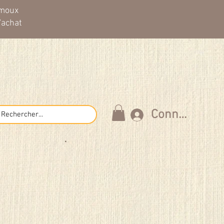
imoux
'achat
Connexion