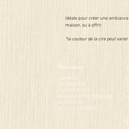
Idéale pour créer une ambiance 
maison, ou à offrir
*la couleur de la cire peut varie
Rubriques
LES MIELS
Q
LES COFFRETS
L
LES CONFISERIES
P
BOUGIES EN CIRE D'ABEILLES
M
LA PROPOLIS
TOUS LES ARTICLES
S