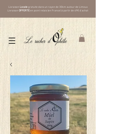
Livraison
Locale
gratuite dans un rayon de 30km autour de Limoux
Livraison
OFFERTE
en point relais (en France) à partir de 69€ d'achat